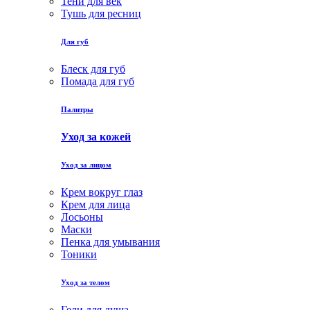
Тени для век
Тушь для ресниц
Для губ
Блеск для губ
Помада для губ
Палитры
Уход за кожей
Уход за лицом
Крем вокруг глаз
Крем для лица
Лосьоны
Маски
Пенка для умывания
Тоники
Уход за телом
Гели для душа