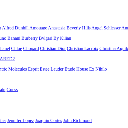
k
Alfred Dunhill
Amouage
Anastasia Beverly Hills
Angel Schlesser
Ann
uno Banani
Burberry
Bvlgari
By Kilian
hanel
Chloe
Chopard
Christian Dior
Christian Lacroix
Christina Aguil
ARED2
ntric Molecules
Esprit
Estee Lauder
Etude House
Ex Nihilo
ain
Guess
tier
Jennifer Lopez
Joaquin Cortes
John Richmond