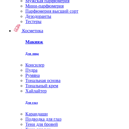
Мужская парфюмерия
Мини-парфюмерия
Парфюмерия высший сорт
Дезодоранты
Тестеры
Косметика
Макияж
Для лица
Консилер
Пудра
Румяна
Тональная основа
Тональный крем
Хайлайтер
Для глаз
Карандаши
Подводка для глаз
Тени для бровей