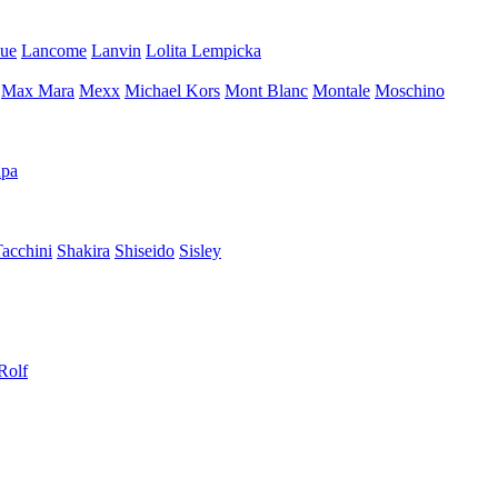
que
Lancome
Lanvin
Lolita Lempicka
Max Mara
Mexx
Michael Kors
Mont Blanc
Montale
Moschino
pa
Tacchini
Shakira
Shiseido
Sisley
Rolf