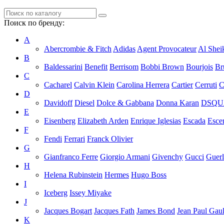
Поиск по бренду:
A
Abercrombie & Fitch
Adidas
Agent Provocateur
Al Shei
B
Baldessarini
Benefit
Berrisom
Bobbi Brown
Bourjois
Br
C
Cacharel
Calvin Klein
Carolina Herrera
Cartier
Cerruti
C
D
Davidoff
Diesel
Dolce & Gabbana
Donna Karan
DSQU
E
Eisenberg
Elizabeth Arden
Enrique Iglesias
Escada
Esce
F
Fendi
Ferrari
Franck Olivier
G
Gianfranco Ferre
Giorgio Armani
Givenchy
Gucci
Guerl
H
Helena Rubinstein
Hermes
Hugo Boss
I
Iceberg
Issey Miyake
J
Jacques Bogart
Jacques Fath
James Bond
Jean Paul Gaul
K