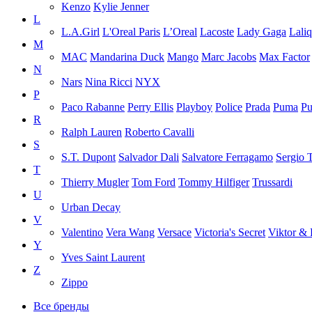
Kenzo
Kylie Jenner
L
L.A.Girl
L'Oreal Paris
L’Oreal
Lacoste
Lady Gaga
Lali
M
MAC
Mandarina Duck
Mango
Marc Jacobs
Max Factor
N
Nars
Nina Ricci
NYX
P
Paco Rabanne
Perry Ellis
Playboy
Police
Prada
Puma
Pu
R
Ralph Lauren
Roberto Cavalli
S
S.T. Dupont
Salvador Dali
Salvatore Ferragamo
Sergio 
T
Thierry Mugler
Tom Ford
Tommy Hilfiger
Trussardi
U
Urban Decay
V
Valentino
Vera Wang
Versace
Victoria's Secret
Viktor & 
Y
Yves Saint Laurent
Z
Zippo
Все бренды