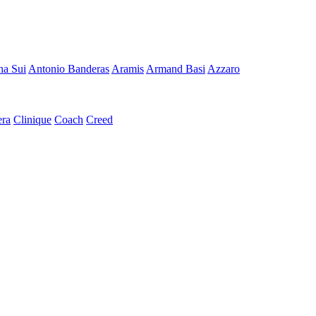
a Sui
Antonio Banderas
Aramis
Armand Basi
Azzaro
era
Clinique
Coach
Creed